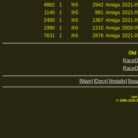
4862
1
lh5
2942
Amiga
2021-0
1140
1
lh5
891
Amiga
2021-0
2465
1
lh5
1367
Amiga
2021-0
1990
1
lh5
1310
Amiga
2000-0
7631
1
lh5
2876
Amiga
2021-0
Old 
RaceDr
RaceDr
[Main]
[Docs]
[Installs]
[Iss
las
© 1996-
2026
B